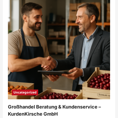
und
Verdauung:
Vorteile
von
Kirschen
|
KurdenKirsche
Uncategorized
Großhandel Beratung & Kundenservice –
KurdenKirsche GmbH