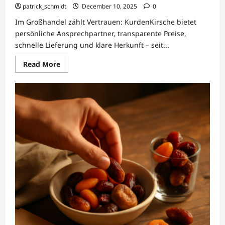
patrick_schmidt
December 10, 2025
0
Im Großhandel zählt Vertrauen: KurdenKirsche bietet
persönliche Ansprechpartner, transparente Preise,
schnelle Lieferung und klare Herkunft – seit...
Read
Read More
more
about
Großhandel
Beratung
&
Kundenservice
–
KurdenKirsche
GmbH