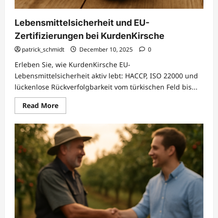
Lebensmittelsicherheit und EU-
Zertifizierungen bei KurdenKirsche
patrick_schmidt
December 10, 2025
0
Erleben Sie, wie KurdenKirsche EU-
Lebensmittelsicherheit aktiv lebt: HACCP, ISO 22000 und
lückenlose Rückverfolgbarkeit vom türkischen Feld bis...
Read
Read More
more
about
Lebensmittelsicherheit
und
EU-
Zertifizierungen
bei
KurdenKirsche