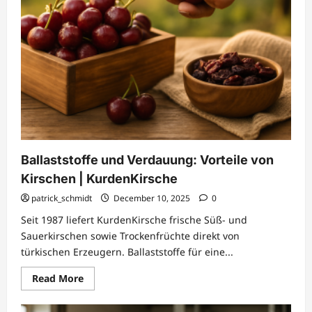
Ballaststoffe und Verdauung: Vorteile von
Kirschen | KurdenKirsche
patrick_schmidt
December 10, 2025
0
Seit 1987 liefert KurdenKirsche frische Süß- und
Sauerkirschen sowie Trockenfrüchte direkt von
türkischen Erzeugern. Ballaststoffe für eine...
Read
Read More
more
about
Ballaststoffe