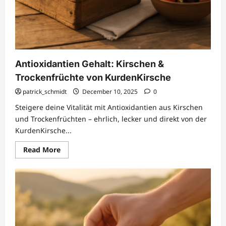
Antioxidantien Gehalt: Kirschen &
Trockenfrüchte von KurdenKirsche
patrick_schmidt
December 10, 2025
0
Steigere deine Vitalität mit Antioxidantien aus Kirschen
und Trockenfrüchten – ehrlich, lecker und direkt von der
KurdenKirsche...
Read
Read More
more
about
Antioxidantien
Gehalt:
Kirschen
&
Trockenfrüchte
von
KurdenKirsche