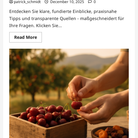
patrick_schmidt
December 10, 2025
0
Entdecken Sie klare, fundierte Einblicke, praxisnahe
Tipps und transparente Quellen - maßgeschneidert für
Ihre Fragen. Klicken Sie...
Read
Read More
more
about
Beschaffung
&
Vertrieb:
KurdenKirsche
–
Kirschen
&
Trockenfrüchte