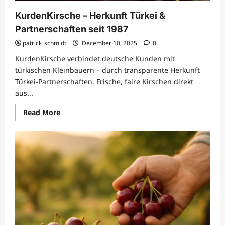
KurdenKirsche – Herkunft Türkei &
Partnerschaften seit 1987
patrick_schmidt
December 10, 2025
0
KurdenKirsche verbindet deutsche Kunden mit
türkischen Kleinbauern – durch transparente Herkunft
Türkei-Partnerschaften. Frische, faire Kirschen direkt
aus...
Read
Read More
more
about
KurdenKirsche
–
Herkunft
Türkei
&
Partnerschaften
seit
1987