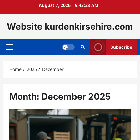
Skip
August 7, 2026
9:43:39 AM
to
content
Website kurdenkirsehire.com
Subscribe
Primary
Menu
Home
2025
December
Month:
December 2025