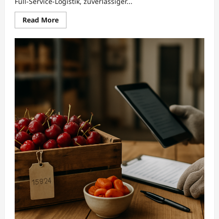
Full-Service-Logistik, zuverlässiger...
Read
Read More
more
about
KurdenKirsche:
Logistik
&
Kooperation
für
Großhandel
&
Import