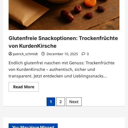
Glutenfreie Snackoptionen: Trockenfrüchte
von KurdenKirsche
patrick_schmidt
December 10, 2025
0
Endlich glutenfrei naschen mit Genuss: Trockenfrüchte
von KurdenKirsche – authentisch, sicher und
transparent. Jetzt entdecken und Lieblingssnacks...
Read
Read More
more
about
Glutenfreie
Posts
1
2
Next
Snackoptionen:
Trockenfrüchte
pagination
von
KurdenKirsche
You May Have Missed