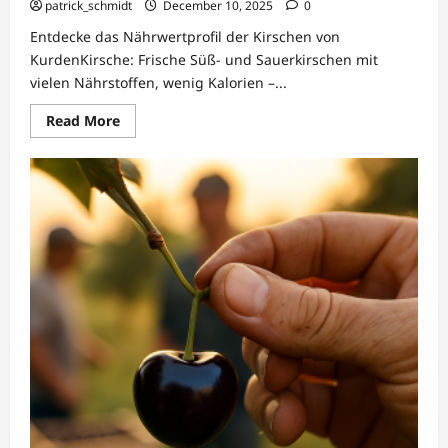
patrick_schmidt
December 10, 2025
0
Entdecke das Nährwertprofil der Kirschen von
KurdenKirsche: Frische Süß- und Sauerkirschen mit
vielen Nährstoffen, wenig Kalorien –...
Read
Read More
more
about
KurdenKirsche:
Nährwertprofil
und
Gesundheit
von
Kirschen