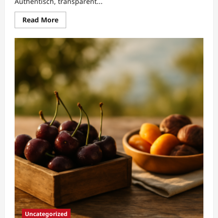
Authentisch, transparent...
Read
Read More
more
about
KurdenKirsche:
Vielfältiges
Trockenfrüchte-
Sortiment
seit
1987
Uncategorized