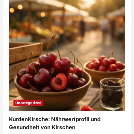
mit
Kirschen
&
Trockenfrüchten
von
KurdenKirsche
Uncategorized
KurdenKirsche: Nährwertprofil und
Gesundheit von Kirschen