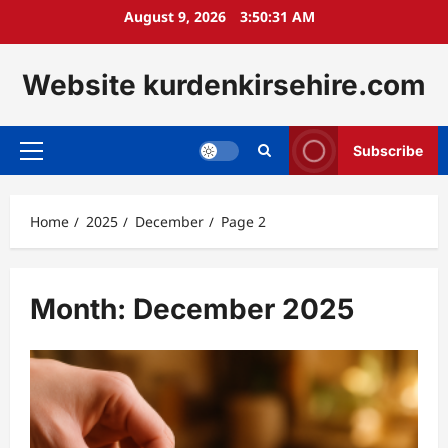
Skip
August 9, 2026
3:50:33 AM
to
content
Website kurdenkirsehire.com
Subscribe
Primary
Menu
Home
2025
December
Page 2
Month:
December 2025