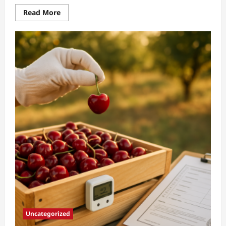
Read
Read More
more
about
Traditionelle
Sauerkirschenverarbeitung
bei
KurdenKirsche
GmbH
Uncategorized