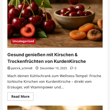
Uncategorized
Gesund genießen mit Kirschen &
Trockenfrüchten von KurdenKirsche
patrick_schmidt
December 10, 2025
0
Mach deinen Kühlschrank zum Wellness-Tempel: Frische
türkische Kirschen von KurdenKirsche – direkt vom
Erzeuger, voll Vitaminpower und...
Read
Read More
more
about
Gesund
genießen