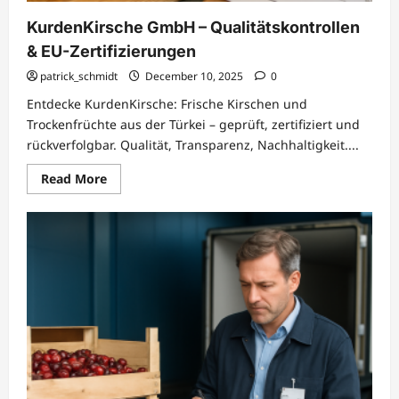
KurdenKirsche GmbH – Qualitätskontrollen
& EU-Zertifizierungen
patrick_schmidt
December 10, 2025
0
Entdecke KurdenKirsche: Frische Kirschen und
Trockenfrüchte aus der Türkei – geprüft, zertifiziert und
rückverfolgbar. Qualität, Transparenz, Nachhaltigkeit....
Read
Read More
more
about
KurdenKirsche
GmbH
–
Qualitätskontrollen
&
EU-
Zertifizierungen