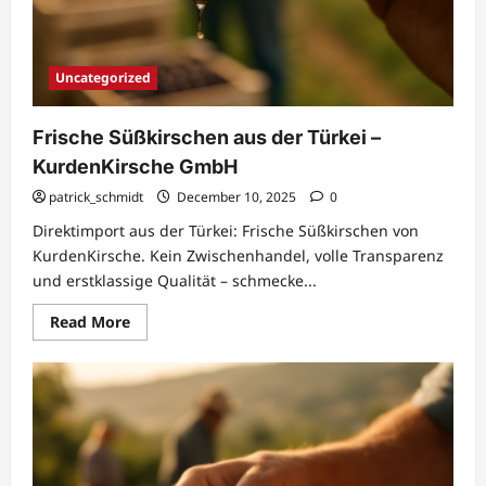
Uncategorized
Frische Süßkirschen aus der Türkei –
KurdenKirsche GmbH
patrick_schmidt
December 10, 2025
0
Direktimport aus der Türkei: Frische Süßkirschen von
KurdenKirsche. Kein Zwischenhandel, volle Transparenz
und erstklassige Qualität – schmecke...
Read
Read More
more
about
Frische
Süßkirschen
aus
der
Türkei
–
KurdenKirsche
GmbH