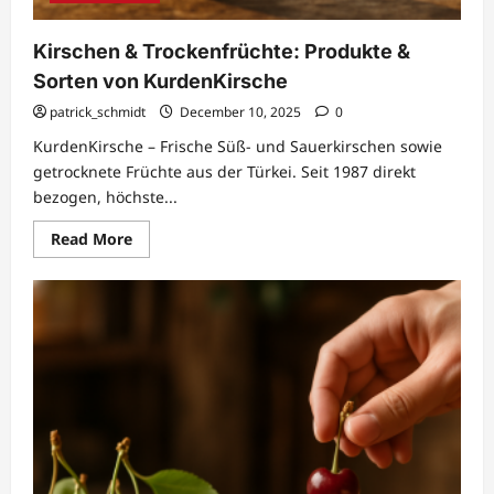
Kirschen & Trockenfrüchte: Produkte &
Sorten von KurdenKirsche
patrick_schmidt
December 10, 2025
0
KurdenKirsche – Frische Süß- und Sauerkirschen sowie
getrocknete Früchte aus der Türkei. Seit 1987 direkt
bezogen, höchste...
Read
Read More
more
about
Kirschen
&
Trockenfrüchte:
Produkte
&
Sorten
von
KurdenKirsche