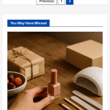
Posts
Previous
1
2
Großhandel,
Lieferkonditionen
pagination
&
Zertifizierungen
You May Have Missed