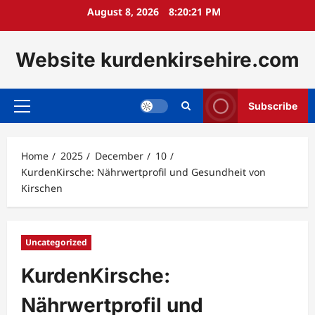
Skip
August 8, 2026
8:20:22 PM
to
content
Website kurdenkirsehire.com
Subscribe
Primary
Menu
Home
2025
December
10
KurdenKirsche: Nährwertprofil und Gesundheit von
Kirschen
Uncategorized
KurdenKirsche:
Nährwertprofil und