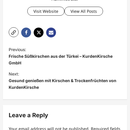
Visit Website
View All Posts
P
Previous:
o
Frische Süßkirschen aus der Türkei – KurdenKirsche
s
GmbH
t
Next:
Gesund genießen mit Kirschen & Trockenfrüchten von
n
KurdenKirsche
a
v
i
Leave a Reply
g
a
Your email address will not be published.
Required fields