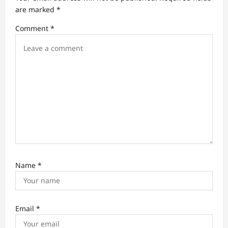
t
are marked
*
i
Comment
*
o
n
Name
*
Email
*