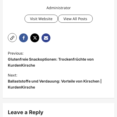
Administrator
Visit Website
View All Posts
P
Previous:
o
Glutenfreie Snackoptionen: Trockenfrüchte von
s
KurdenKirsche
t
Next:
Ballaststoffe und Verdauung: Vorteile von Kirschen |
n
KurdenKirsche
a
v
i
Leave a Reply
g