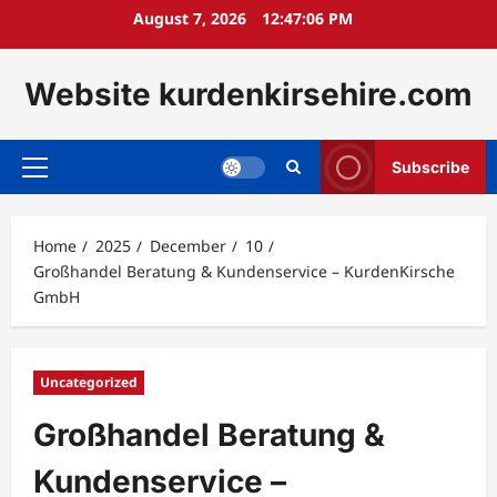
Skip
August 7, 2026
12:47:08 PM
to
content
Website kurdenkirsehire.com
Subscribe
Primary
Menu
Home
2025
December
10
Großhandel Beratung & Kundenservice – KurdenKirsche
GmbH
Uncategorized
Großhandel Beratung &
Kundenservice –