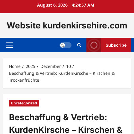
Skip
August 6, 2026
4:24:59 AM
to
content
Website kurdenkirsehire.com
Subscribe
Primary
Menu
Home
2025
December
10
Beschaffung & Vertrieb: KurdenKirsche – Kirschen &
Trockenfrüchte
Uncategorized
Beschaffung & Vertrieb:
KurdenKirsche – Kirschen &