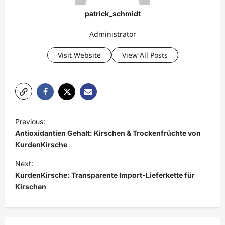
patrick_schmidt
Administrator
Visit Website
View All Posts
P
Previous:
o
Antioxidantien Gehalt: Kirschen & Trockenfrüchte von
s
KurdenKirsche
t
Next:
KurdenKirsche: Transparente Import-Lieferkette für
n
Kirschen
a
v
i