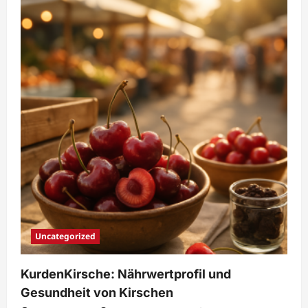
mit
Kirschen
&
Trockenfrüchten
von
KurdenKirsche
Uncategorized
KurdenKirsche: Nährwertprofil und
Gesundheit von Kirschen