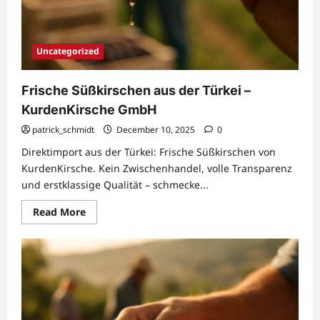
Uncategorized
Frische Süßkirschen aus der Türkei –
KurdenKirsche GmbH
patrick_schmidt
December 10, 2025
0
Direktimport aus der Türkei: Frische Süßkirschen von
KurdenKirsche. Kein Zwischenhandel, volle Transparenz
und erstklassige Qualität – schmecke...
Read
Read More
more
about
Frische
Süßkirschen
aus
der
Türkei
–
KurdenKirsche
GmbH