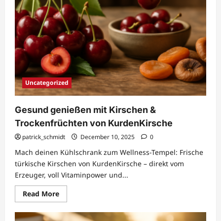
Uncategorized
Gesund genießen mit Kirschen &
Trockenfrüchten von KurdenKirsche
patrick_schmidt
December 10, 2025
0
Mach deinen Kühlschrank zum Wellness-Tempel: Frische
türkische Kirschen von KurdenKirsche – direkt vom
Erzeuger, voll Vitaminpower und...
Read
Read More
more
about
Gesund
genießen