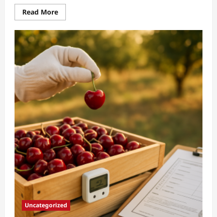
Read
Read More
more
about
Traditionelle
Sauerkirschenverarbeitung
bei
KurdenKirsche
GmbH
Uncategorized