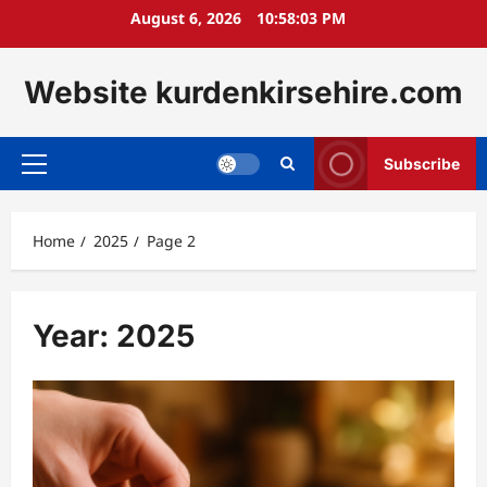
Skip
August 6, 2026
10:58:05 PM
to
content
Website kurdenkirsehire.com
Subscribe
Primary
Menu
Home
2025
Page 2
Year:
2025