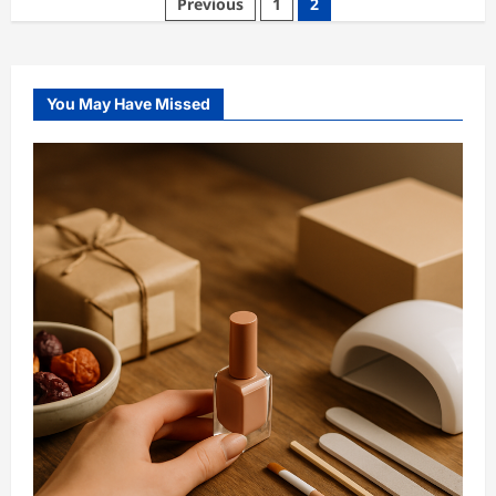
Posts
Previous
1
2
Großhandel,
Lieferkonditionen
pagination
&
Zertifizierungen
You May Have Missed