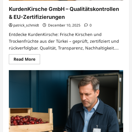
KurdenKirsche GmbH – Qualitätskontrollen
& EU-Zertifizierungen
patrick_schmidt
December 10, 2025
0
Entdecke KurdenKirsche: Frische Kirschen und
Trockenfrüchte aus der Türkei – geprüft, zertifiziert und
rückverfolgbar. Qualität, Transparenz, Nachhaltigkeit....
Read
Read More
more
about
KurdenKirsche
GmbH
–
Qualitätskontrollen
&
EU-
Zertifizierungen