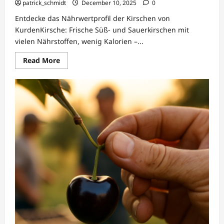
patrick_schmidt
December 10, 2025
0
Entdecke das Nährwertprofil der Kirschen von
KurdenKirsche: Frische Süß- und Sauerkirschen mit
vielen Nährstoffen, wenig Kalorien –...
Read
Read More
more
about
KurdenKirsche:
Nährwertprofil
und
Gesundheit
von
Kirschen