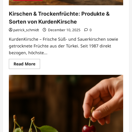
Kirschen & Trockenfrüchte: Produkte &
Sorten von KurdenKirsche
patrick_schmidt
December 10, 2025
0
KurdenKirsche – Frische Süß- und Sauerkirschen sowie
getrocknete Früchte aus der Türkei. Seit 1987 direkt
bezogen, höchste...
Read
Read More
more
about
Kirschen
&
Trockenfrüchte:
Produkte
&
Sorten
von
KurdenKirsche