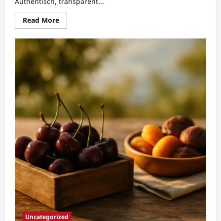
Authentisch, transparent...
Read
Read More
more
about
KurdenKirsche:
Vielfältiges
Trockenfrüchte-
Sortiment
seit
1987
Uncategorized